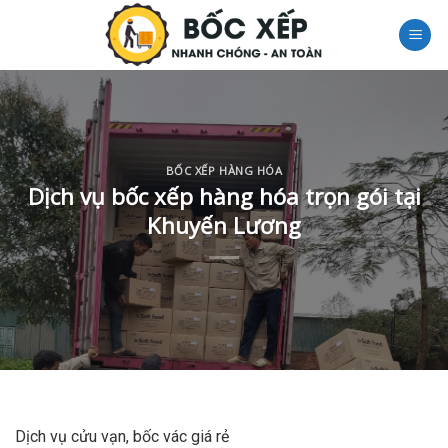
Skip
to
content
BỐC XẾP HÀNG HÓA
Dịch vụ bốc xếp hàng hóa trọn gói tại
Khuyến Lương
Dịch vụ cửu vạn, bốc vác giá rẻ