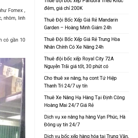
Thuê đội bốc xếp Pandora Triều Khúc
đêm, giá chỉ 200K
 như Fomex ,
, nhôm, linh
Thuê Đội Bốc Xếp Giá Rẻ Mandarin
Garden – Hoàng Minh Giám 24h
Thuê Đội Bốc Xếp Giá Rẻ Trung Hòa
4h có gần 10
Nhân Chính Có Xe Nâng 24h
Thuê đội bốc xếp Royal City 72A
Nguyễn Trãi giá tốt, 30 phút có
Cho thuê xe nâng, hạ cont Tứ Hiệp
Thanh Trì 24/7 uy tín
Thuê Xe Nâng Hạ Hàng Tại Định Công
Hoàng Mai 24/7 Giá Rẻ
Dịch vụ xe nâng hạ hàng Vạn Phúc, Hà
Đông uy tín 24/7
Dịch vụ bốc xếp hàng hóa tại Trung Văn,