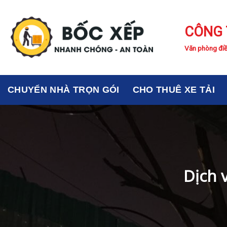
Skip
to
CÔNG 
content
Văn phòng điề
CHUYỂN NHÀ TRỌN GÓI
CHO THUÊ XE TẢI
Dịch 