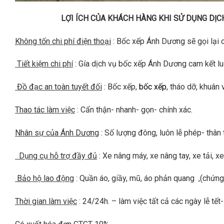
LỢI ÍCH CỦA KHÁCH HÀNG KHI SỬ DỤNG DỊCH VỤ
Không tốn chi phí điện thoại
: Bốc xếp Ánh Dương sẽ gọi lại 
Tiết kiệm chi phí
: Gía dịch vụ bốc xếp Ánh Dương cam kết luô
Đồ đạc an toàn tuyết đối
: Bốc xếp,
bốc xếp
, tháo dỡ, khuân
Thao tác làm việc
: Cẩn thận- nhanh- gọn- chính xác.
Nhân sự của Ánh Dương
: Số lượng đông, luôn lễ phép- thân t
Dụng cụ hỗ trợ đầy đủ
: Xe nâng máy, xe nâng tay, xe tải, 
Bảo hộ lao động
: Quần áo, giầy, mũ, áo phản quang ,(chứng 
Thời gian làm việc
: 24/24h. – làm việc tất cả các ngày lễ tết