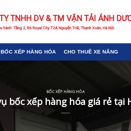
TY TNHH DV & TM VẬN TẢI ÁNH DƯ
u hành: Tầng 2, R6 Royal City 72A Nguyễn Trãi, Thanh Xuân, Hà Nội.
BỐC XẾP HÀNG HÓA
CHO THUÊ XE NÂNG
BỐC XẾP HÀNG HÓA
vụ bốc xếp hàng hóa giá rẻ tại 