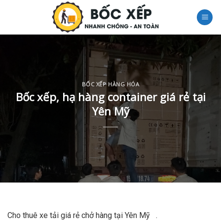
Skip
to
content
BỐC XẾP HÀNG HÓA
Bốc xếp, hạ hàng container giá rẻ tại
Yên Mỹ
Cho thuê xe tải giá rẻ chở hàng tại Yên Mỹ .