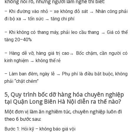
không nói rõ, nhưng người làm nghề thì biết:
– Khi đường vào nhỏ – xe không đỗ sát → Nhân công phải
đi bộ xa → tốn sức → tăng chi phí
– Khi không có thang máy, phải leo cầu thang → Giá có thể
tăng 20–40%
– Hàng dễ vỡ, hàng giá trị cao→ Bốc chậm, cần người có
kinh nghiệm → không thể rẻ
– Làm ban đêm, ngày lễ → Phụ phí là điều bắt buộc, không
phải “chặt chém”
5, Quy trình bốc dỡ hàng hóa chuyên nghiệp
tại Quận Long Biên Hà Nội diễn ra thế nào?
Một đơn vị làm ăn nghiêm túc, chuyên nghiệp luôn đi
theo 6 bước sau:
Bước 1: Hỏi kỹ – không báo giá vội