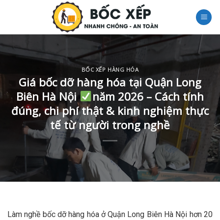
Skip
to
content
BỐC XẾP HÀNG HÓA
Giá bốc dỡ hàng hóa tại Quận Long
Biên Hà Nội
năm 2026 – Cách tính
đúng, chi phí thật & kinh nghiệm thực
tế từ người trong nghề
Làm nghề bốc dỡ hàng hóa ở Quận Long Biên Hà Nội hơn 20