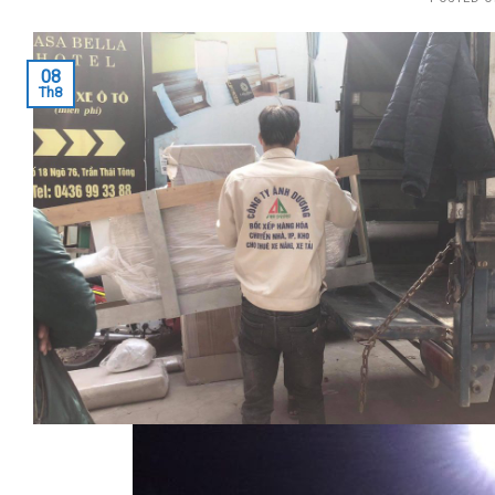
08
Th8