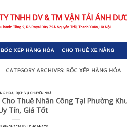
TY TNHH DV & TM VẬN TẢI ÁNH DƯ
u hành: Tầng 2, R6 Royal City 72A Nguyễn Trãi, Thanh Xuân, Hà Nội.
BỐC XẾP HÀNG HÓA
CHO THUÊ XE NÂNG
CATEGORY ARCHIVES:
BỐC XẾP HÀNG HÓA
ÀNG HÓA
,
DỊCH VỤ CHUYỂN NHÀ
à Cho Thuê Nhân Công Tại Phường Kh
Uy Tín, Giá Tốt
ON
08/08/2026
BY
LDHOANGTQ