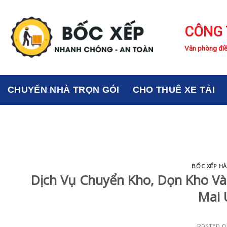
Skip
to
CÔNG 
content
Văn phòng điề
CHUYỂN NHÀ TRỌN GÓI
CHO THUÊ XE TẢI
BỐC XẾP H
Dịch Vụ Chuyển Kho, Dọn Kho V
Mai 
POSTED 