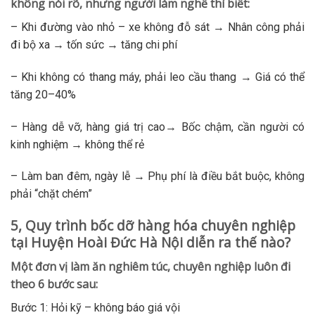
không nói rõ, nhưng người làm nghề thì biết:
– Khi đường vào nhỏ – xe không đỗ sát → Nhân công phải
đi bộ xa → tốn sức → tăng chi phí
– Khi không có thang máy, phải leo cầu thang → Giá có thể
tăng 20–40%
– Hàng dễ vỡ, hàng giá trị cao→ Bốc chậm, cần người có
kinh nghiệm → không thể rẻ
– Làm ban đêm, ngày lễ → Phụ phí là điều bắt buộc, không
phải “chặt chém”
5, Quy trình bốc dỡ hàng hóa chuyên nghiệp
tại Huyện Hoài Đức Hà Nội diễn ra thế nào?
Một đơn vị làm ăn nghiêm túc, chuyên nghiệp luôn đi
theo 6 bước sau:
Bước 1: Hỏi kỹ – không báo giá vội