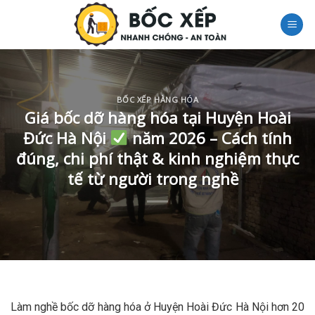
Skip
to
content
BỐC XẾP HÀNG HÓA
Giá bốc dỡ hàng hóa tại Huyện Hoài
Đức Hà Nội
năm 2026 – Cách tính
đúng, chi phí thật & kinh nghiệm thực
tế từ người trong nghề
Làm nghề bốc dỡ hàng hóa ở Huyện Hoài Đức Hà Nội hơn 20