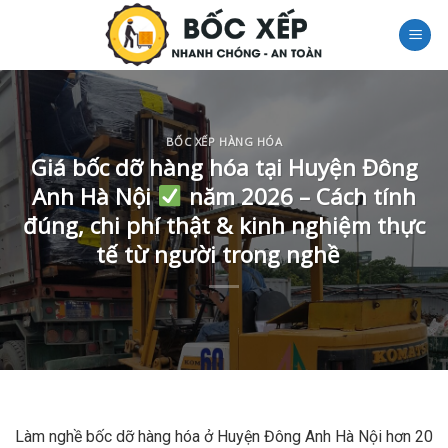
Skip
to
content
BỐC XẾP HÀNG HÓA
Giá bốc dỡ hàng hóa tại Huyện Đông
Anh Hà Nội
năm 2026 – Cách tính
đúng, chi phí thật & kinh nghiệm thực
tế từ người trong nghề
Làm nghề bốc dỡ hàng hóa ở Huyện Đông Anh Hà Nội hơn 20