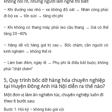
không nói rõ, nhưng người làm nghề thì biết:
– Khi đường vào nhỏ – xe không đỗ sát → Nhân công phải
đi bộ xa → tốn sức → tăng chi phí
– Khi không có thang máy, phải leo cầu thang → Giá có thể
tăng 20–40%
– Hàng dễ vỡ, hàng giá trị cao→ Bốc chậm, cần người có
kinh nghiệm → không thể rẻ
– Làm ban đêm, ngày lễ → Phụ phí là điều bắt buộc, không
phải “chặt chém”
5, Quy trình bốc dỡ hàng hóa chuyên nghiệp
tại Huyện Đông Anh Hà Nội diễn ra thế nào?
Một đơn vị làm ăn nghiêm túc, chuyên nghiệp luôn đi
theo 6 bước sau:
Bước 1: Hỏi kỹ – không báo giá vội