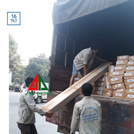
16
Th7