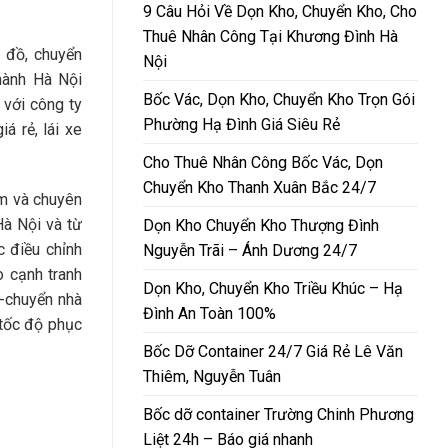
9 Câu Hỏi Về Dọn Kho, Chuyển Kho, Cho
Thuê Nhân Công Tại Khương Đình Hà
 đồ, chuyển
Nội
hành Hà Nội
Bốc Vác, Dọn Kho, Chuyển Kho Trọn Gói
 với công ty
Phường Hạ Đình Giá Siêu Rẻ
á rẻ, lái xe
Cho Thuê Nhân Công Bốc Vác, Dọn
Chuyển Kho Thanh Xuân Bắc 24/7
m và chuyên
Hà Nội và từ
Dọn Kho Chuyển Kho Thượng Đình
c điều chỉnh
Nguyễn Trãi – Ánh Dương 24/7
 cạnh tranh
Dọn Kho, Chuyển Kho Triều Khúc – Hạ
g-chuyển nhà
Đình An Toàn 100%
tốc độ phục
Bốc Dỡ Container 24/7 Giá Rẻ Lê Văn
Thiêm, Nguyễn Tuân
Bốc dỡ container Trường Chinh Phương
Liệt 24h – Báo giá nhanh