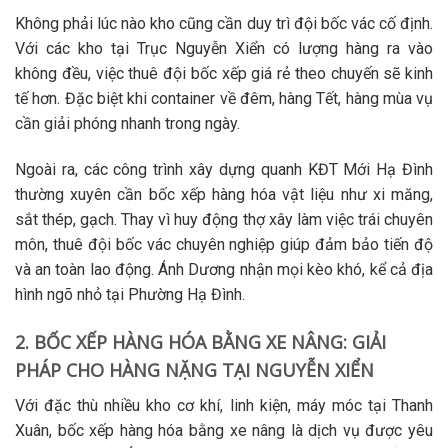
Không phải lúc nào kho cũng cần duy trì đội bốc vác cố định.
Với các kho tại Trục Nguyễn Xiển có lượng hàng ra vào
không đều, việc
thuê đội bốc xếp giá rẻ
theo chuyến sẽ kinh
tế hơn. Đặc biệt khi container về đêm, hàng Tết, hàng mùa vụ
cần giải phóng nhanh trong ngày.
Ngoài ra, các công trình xây dựng quanh KĐT Mới Hạ Đình
thường xuyên cần
bốc xếp hàng hóa
vật liệu như xi măng,
sắt thép, gạch. Thay vì huy động thợ xây làm việc trái chuyên
môn, thuê đội
bốc vác
chuyên nghiệp giúp đảm bảo tiến độ
và an toàn lao động. Ánh Dương nhận mọi kèo khó, kể cả địa
hình ngõ nhỏ tại Phường Hạ Đình.
2. BỐC XẾP HÀNG HÓA BẰNG XE NÂNG: GIẢI
PHÁP CHO HÀNG NẶNG TẠI NGUYỄN XIỂN
Với đặc thù nhiều kho cơ khí, linh kiện, máy móc tại Thanh
Xuân,
bốc xếp hàng hóa bằng xe nâng
là dịch vụ được yêu