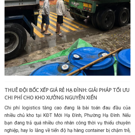
THUÊ ĐỘI BỐC XẾP GIÁ RẺ HẠ ĐÌNH: GIẢI PHÁP TỐI ƯU
CHI PHÍ CHO KHO XƯỞNG NGUYỄN XIỂN
Chi phí logistics tăng cao đang là bài toán đau đầu của
nhiều chủ kho tại KĐT Mới Hạ Đình, Phường Hạ Đình. Nếu
bạn đang trả quá nhiều cho nhân công thời vụ thiếu chuyên
nghiệp, hay lo lắng về tiến độ
hạ hàng container
bị chậm trễ,