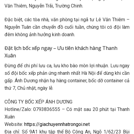
Văn Thiêm
, Nguyễn Trãi, Trường Chinh.
Đặc biệt, các tòa nhà, văn phòng tại ngã tư Lê Văn Thiêm –
Nguyễn Tuân cần chuyển đồ cuối tuần, chúng tôi có đội làm
đêm không ảnh hưởng kinh doanh.
Đặt lịch bốc xếp ngay – Ưu tiên khách hàng Thanh
Xuân
Đừng để chi phí lưu ca, lưu kho bào mòn lợi nhuận. Lưu ngay
số
đội bốc xếp
phản ứng nhanh nhất Hà Nội để dùng khi cần
gấp. Ánh Dương nhận
hạ hàng container, bốc dỡ container
cả
thứ 7, Chủ nhật, ngày lễ.
CÔNG TY BỐC XẾP ÁNH DƯƠNG
Hotline/Zalo: 0793836555
– Có mặt sau 20 phút tại Thanh
Xuân
Website:
https://giachuyennhatrongoi.net
Địa chỉ
: Số 9A1 khu tập thể Bộ Công An, Ngõ 1/62/23 Bùi