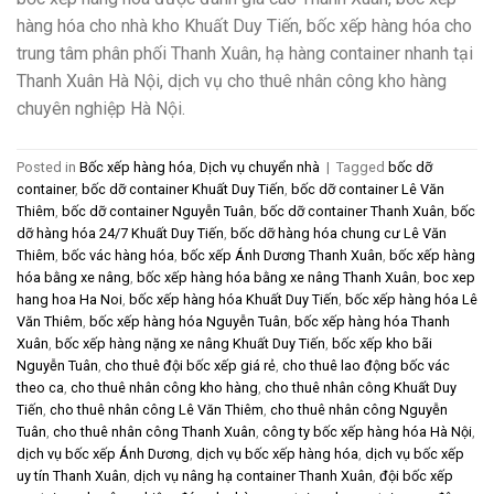
hàng hóa cho nhà kho Khuất Duy Tiến, bốc xếp hàng hóa cho
trung tâm phân phối Thanh Xuân, hạ hàng container nhanh tại
Thanh Xuân Hà Nội, dịch vụ cho thuê nhân công kho hàng
chuyên nghiệp Hà Nội.
Posted in
Bốc xếp hàng hóa
,
Dịch vụ chuyển nhà
|
Tagged
bốc dỡ
container
,
bốc dỡ container Khuất Duy Tiến
,
bốc dỡ container Lê Văn
Thiêm
,
bốc dỡ container Nguyễn Tuân
,
bốc dỡ container Thanh Xuân
,
bốc
dỡ hàng hóa 24/7 Khuất Duy Tiến
,
bốc dỡ hàng hóa chung cư Lê Văn
Thiêm
,
bốc vác hàng hóa
,
bốc xếp Ánh Dương Thanh Xuân
,
bốc xếp hàng
hóa bằng xe nâng
,
bốc xếp hàng hóa bằng xe nâng Thanh Xuân
,
boc xep
hang hoa Ha Noi
,
bốc xếp hàng hóa Khuất Duy Tiến
,
bốc xếp hàng hóa Lê
Văn Thiêm
,
bốc xếp hàng hóa Nguyễn Tuân
,
bốc xếp hàng hóa Thanh
Xuân
,
bốc xếp hàng nặng xe nâng Khuất Duy Tiến
,
bốc xếp kho bãi
Nguyễn Tuân
,
cho thuê đội bốc xếp giá rẻ
,
cho thuê lao động bốc vác
theo ca
,
cho thuê nhân công kho hàng
,
cho thuê nhân công Khuất Duy
Tiến
,
cho thuê nhân công Lê Văn Thiêm
,
cho thuê nhân công Nguyễn
Tuân
,
cho thuê nhân công Thanh Xuân
,
công ty bốc xếp hàng hóa Hà Nội
,
dịch vụ bốc xếp Ánh Dương
,
dịch vụ bốc xếp hàng hóa
,
dịch vụ bốc xếp
uy tín Thanh Xuân
,
dịch vụ nâng hạ container Thanh Xuân
,
đội bốc xếp