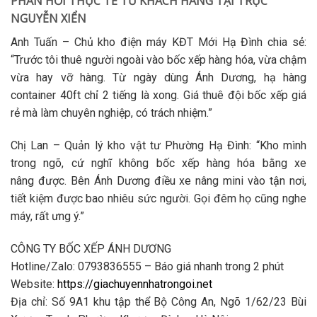
PHẢN HỒI THỰC TẾ TỪ KHÁCH HÀNG TẠI TRỤC
NGUYỄN XIỂN
Anh Tuấn – Chủ kho điện máy KĐT Mới Hạ Đình chia sẻ:
“Trước tôi thuê người ngoài vào
bốc xếp hàng hóa
, vừa chậm
vừa hay vỡ hàng. Từ ngày dùng Ánh Dương,
hạ hàng
container
40ft chỉ 2 tiếng là xong. Giá
thuê đội bốc xếp giá
rẻ
mà làm chuyên nghiệp, có trách nhiệm.”
Chị Lan – Quản lý kho vật tư Phường Hạ Đình: “Kho mình
trong ngõ, cứ nghĩ không
bốc xếp hàng hóa bằng xe
nâng
được. Bên Ánh Dương điều xe nâng mini vào tận nơi,
tiết kiệm được bao nhiêu sức người. Gọi đêm họ cũng nghe
máy, rất ưng ý.”
CÔNG TY BỐC XẾP ÁNH DƯƠNG
Hotline/Zalo: 0793836555
– Báo giá nhanh trong 2 phút
Website:
https://giachuyennhatrongoi.net
Địa chỉ
: Số 9A1 khu tập thể Bộ Công An, Ngõ 1/62/23 Bùi