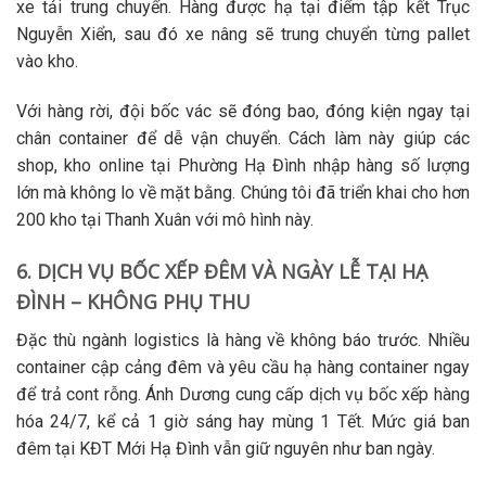
xe tải trung chuyển. Hàng được hạ tại điểm tập kết Trục
Nguyễn Xiển, sau đó xe nâng sẽ trung chuyển từng pallet
vào kho.
Với hàng rời, đội
bốc vác
sẽ đóng bao, đóng kiện ngay tại
chân container để dễ vận chuyển. Cách làm này giúp các
shop, kho online tại Phường Hạ Đình nhập hàng số lượng
lớn mà không lo về mặt bằng. Chúng tôi đã triển khai cho hơn
200 kho tại Thanh Xuân với mô hình này.
6. DỊCH VỤ BỐC XẾP ĐÊM VÀ NGÀY LỄ TẠI HẠ
ĐÌNH – KHÔNG PHỤ THU
Đặc thù ngành logistics là hàng về không báo trước. Nhiều
container cập cảng đêm và yêu cầu
hạ hàng container
ngay
để trả cont rỗng. Ánh Dương cung cấp
dịch vụ bốc xếp hàng
hóa
24/7, kể cả 1 giờ sáng hay mùng 1 Tết. Mức giá ban
đêm tại KĐT Mới Hạ Đình vẫn giữ nguyên như ban ngày.