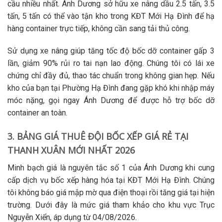
cầu nhiều nhất. Ánh Dương sở hữu xe nâng dầu 2.5 tấn, 3.5
tấn, 5 tấn có thể vào tận kho trong KĐT Mới Hạ Đình để
hạ
hàng container
trực tiếp, không cần sang tải thủ công.
Sử dụng xe nâng giúp tăng tốc độ bốc dỡ container gấp 3
lần, giảm 90% rủi ro tai nạn lao động. Chúng tôi có lái xe
chứng chỉ đầy đủ, thao tác chuẩn trong không gian hẹp. Nếu
kho của bạn tại Phường Hạ Đình đang gặp khó khi nhập máy
móc nặng, gọi ngay Ánh Dương để được hỗ trợ
bốc dỡ
container
an toàn.
3. BẢNG GIÁ THUÊ ĐỘI BỐC XẾP GIÁ RẺ TẠI
THANH XUÂN MỚI NHẤT 2026
Minh bạch giá là nguyên tắc số 1 của Ánh Dương khi cung
cấp
dịch vụ bốc xếp hàng hóa
tại KĐT Mới Hạ Đình. Chúng
tôi không báo giá mập mờ qua điện thoại rồi tăng giá tại hiện
trường. Dưới đây là mức giá tham khảo cho khu vực Trục
Nguyễn Xiển, áp dụng từ 04/08/2026.