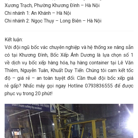
Xương Trạch, Phường Khương Đình – Hà Nội
Chi nhánh 1
: An Khánh – Hà Nội
Chi nhánh 2
: Ngọc Thụy – Long Biên – Hà Nội
Kết luận
:
Với đội ngũ
bốc vác
chuyên nghiệp và hệ thống xe nâng sẵn
có tại Khương Đình, Bốc Xếp Ánh Dương là lựa chọn số 1
về
dịch vụ bốc xếp hàng hóa, hạ hàng container
tại Lê Văn
Thiêm, Nguyễn Tuân, Khuất Duy Tiến. Chúng tôi cam kết tốc
độ – giá rẻ – an toàn tuyệt đối. Cần
thuê đội bốc xếp giá
rẻ
gấp? Nhấc máy gọi ngay
Hotline 0793836555
để được
phục vụ trong 20 phút!