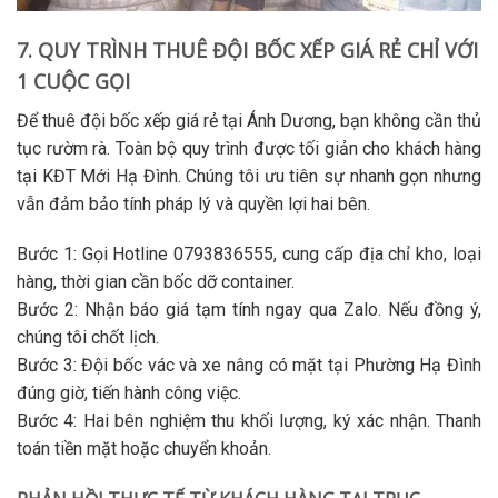
7. QUY TRÌNH THUÊ ĐỘI BỐC XẾP GIÁ RẺ CHỈ VỚI
1 CUỘC GỌI
Để
thuê đội bốc xếp giá rẻ
tại Ánh Dương, bạn không cần thủ
tục rườm rà. Toàn bộ quy trình được tối giản cho khách hàng
tại KĐT Mới Hạ Đình. Chúng tôi ưu tiên sự nhanh gọn nhưng
vẫn đảm bảo tính pháp lý và quyền lợi hai bên.
Bước 1
: Gọi Hotline 0793836555, cung cấp địa chỉ kho, loại
hàng, thời gian cần
bốc dỡ container
.
Bước 2
: Nhận báo giá tạm tính ngay qua Zalo. Nếu đồng ý,
chúng tôi chốt lịch.
Bước 3
: Đội
bốc vác
và xe nâng có mặt tại Phường Hạ Đình
đúng giờ, tiến hành công việc.
Bước 4
: Hai bên nghiệm thu khối lượng, ký xác nhận. Thanh
toán tiền mặt hoặc chuyển khoản.