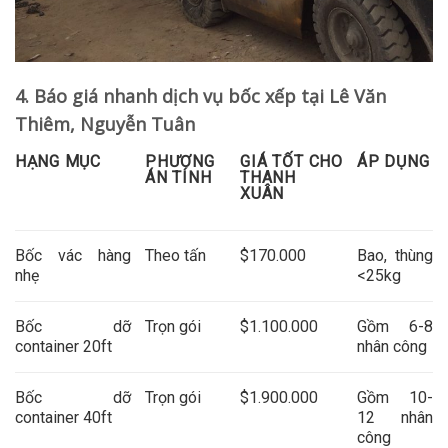
4. Báo giá nhanh dịch vụ bốc xếp tại Lê Văn
Thiêm, Nguyễn Tuân
HẠNG MỤC
PHƯƠNG
GIÁ TỐT CHO
ÁP DỤNG
ÁN TÍNH
THANH
XUÂN
Bốc vác
hàng
Theo tấn
$170.000
Bao, thùng
nhẹ
<25kg
Bốc dỡ
Trọn gói
$1.100.000
Gồm 6-8
container
20ft
nhân công
Bốc dỡ
Trọn gói
$1.900.000
Gồm 10-
container
40ft
12 nhân
công