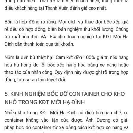
đóng bảo hiểm. Thái độ làm việc nhanh nhẹn, trung thực là
điều khách hàng tại Thanh Xuân đánh giá cao nhất.
Bốn là hợp đồng rõ ràng.
Mọi dịch vụ
thuê đội bốc xếp giá
rẻ
đều có hợp đồng, biên bản nghiệm thu khối lượng. Chúng
tôi xuất hóa đơn VAT 8% cho doanh nghiệp tại KĐT Mới Hạ
Đình cần thanh toán qua tài khoản.
Năm là đền bù thiệt hại.
Cam kết đền 100% giá trị nếu hàng
hóa hư hỏng do lỗi
bốc xếp hàng hóa bằng xe nâng
hoặc
thao tác của nhân công. Quy định này được ghi rõ trong hợp
đồng, tạo sự an tâm tuyệt đối.
5. KINH NGHIỆM BỐC DỠ CONTAINER CHO KHO
NHỎ TRONG KĐT MỚI HẠ ĐÌNH
Nhiều kho trong KĐT Mới Hạ Đình có diện tích hạn chế, xe
container không vào tận cửa được. Ánh Dương có giải
pháp
bốc dỡ container
từ xa bằng cách kết hợp xe nâng và