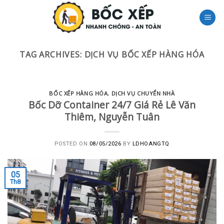
Skip
to
content
TAG ARCHIVES:
DỊCH VỤ BỐC XẾP HÀNG HÓA
BỐC XẾP HÀNG HÓA
,
DỊCH VỤ CHUYỂN NHÀ
Bốc Dỡ Container 24/7 Giá Rẻ Lê Văn
Thiêm, Nguyễn Tuân
POSTED ON
08/05/2026
BY
LDHOANGTQ
05
Th8