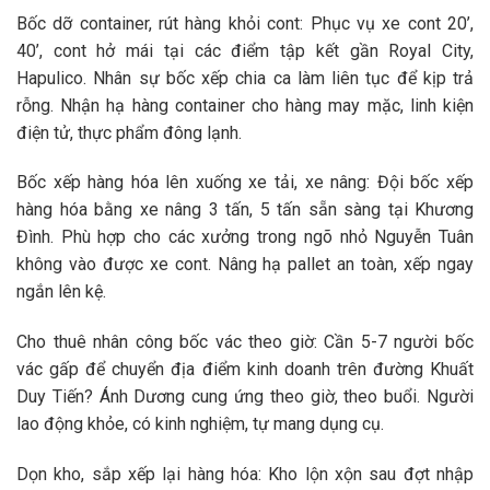
Bốc dỡ container, rút hàng khỏi cont
: Phục vụ xe cont 20’,
40’, cont hở mái tại các điểm tập kết gần Royal City,
Hapulico. Nhân sự
bốc xếp
chia ca làm liên tục để kịp trả
rỗng. Nhận
hạ hàng container
cho hàng may mặc, linh kiện
điện tử, thực phẩm đông lạnh.
Bốc xếp hàng hóa lên xuống xe tải, xe nâng
: Đội
bốc xếp
hàng hóa bằng xe nâng
3 tấn, 5 tấn sẵn sàng tại Khương
Đình. Phù hợp cho các xưởng trong ngõ nhỏ Nguyễn Tuân
không vào được xe cont. Nâng hạ pallet an toàn, xếp ngay
ngắn lên kệ.
Cho thuê nhân công bốc vác theo giờ
: Cần 5-7 người
bốc
vác
gấp để chuyển địa điểm kinh doanh trên đường Khuất
Duy Tiến? Ánh Dương cung ứng theo giờ, theo buổi. Người
lao động khỏe, có kinh nghiệm, tự mang dụng cụ.
Dọn kho, sắp xếp lại hàng hóa
: Kho lộn xộn sau đợt nhập