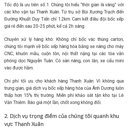
Tốc độ là ưu tiên số 1
: Chúng tôi hiểu “thời gian là vàng” với
các kho vận tại Thanh Xuân. Từ trụ sở Bùi Xương Trạch đến
Đường Khuất Duy Tiến chỉ 1.2km. Cam kết điều
đội bốc xếp
giá rẻ
đến sau 20-25 phút, kể cả 2h sáng.
Chuyên xử lý hàng khó
: Không chỉ
bốc vác
thùng carton,
chúng tôi mạnh về
bốc xếp hàng hóa bằng xe nâng
cho máy
CNC, khuôn mẫu, cuộn tôn, nội thất nặng tại các tòa văn
phòng dọc Nguyễn Tuân. Có sàn nâng, con lăn, xe cẩu mini
vào được hầm.
Chi phí tối ưu cho khách hàng Thanh Xuân
: Vì không qua
trung gian, giá
dịch vụ bốc xếp hàng hóa
của Ánh Dương luôn
thấp hơn 15% thị trường. Miễn phí khảo sát tận kho tại Lê
Văn Thiêm. Báo giá một lần, chốt xong không đổi.
2. Dịch vụ trọng điểm của chúng tôi quanh khu
vực Thanh Xuân