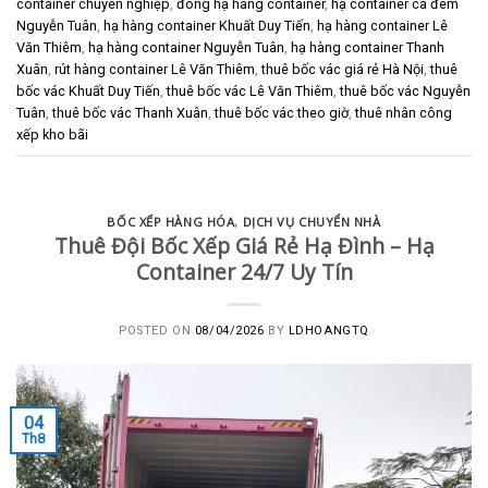
container chuyên nghiệp
,
đóng hạ hàng container
,
hạ container ca đêm
Nguyễn Tuân
,
hạ hàng container Khuất Duy Tiến
,
hạ hàng container Lê
Văn Thiêm
,
hạ hàng container Nguyễn Tuân
,
hạ hàng container Thanh
Xuân
,
rút hàng container Lê Văn Thiêm
,
thuê bốc vác giá rẻ Hà Nội
,
thuê
bốc vác Khuất Duy Tiến
,
thuê bốc vác Lê Văn Thiêm
,
thuê bốc vác Nguyễn
Tuân
,
thuê bốc vác Thanh Xuân
,
thuê bốc vác theo giờ
,
thuê nhân công
xếp kho bãi
BỐC XẾP HÀNG HÓA
,
DỊCH VỤ CHUYỂN NHÀ
Thuê Đội Bốc Xếp Giá Rẻ Hạ Đình – Hạ
Container 24/7 Uy Tín
POSTED ON
08/04/2026
BY
LDHOANGTQ
04
Th8